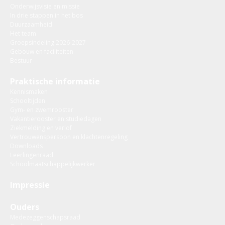
Onderwijsvisie en missie
In drie stappen in het bos
Duurzaamheid
Het team
Groepsindeling 2026-2027
Gebouw en faciliteiten
Bestuur
Praktische informatie
Kennismaken
Schooltijden
Gym- en zwemrooster
Vakantierooster en studiedagen
Ziekmelding en verlof
Vertrouwenspersoon en klachtenregeling
Downloads
Leerlingenraad
Schoolmaatschappelijkwerker
Impressie
Ouders
Medezeggenschapsraad