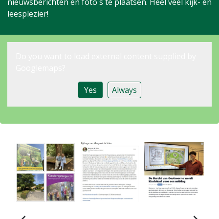
nieuwsberichten en foto's te plaatsen. Heel veel kijk- en
leesplezier!
Do you want to load external content supplied by
Googlemaps
?
Yes
Always