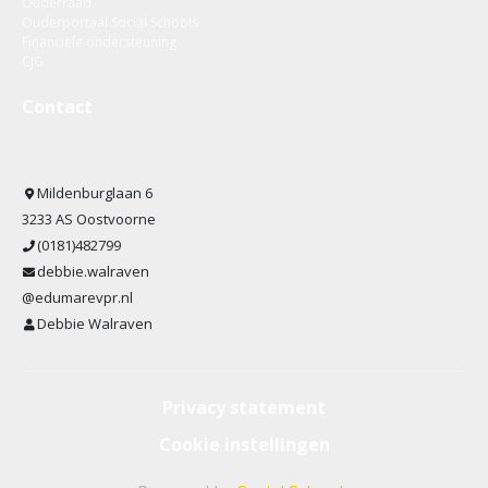
Ouderraad
Ouderportaal Social Schools
Financiële ondersteuning
CJG
Contact
Mildenburglaan 6
3233 AS Oostvoorne
(0181)482799
debbie.walraven
@edumarevpr.nl
Debbie Walraven
Privacy statement
Cookie instellingen