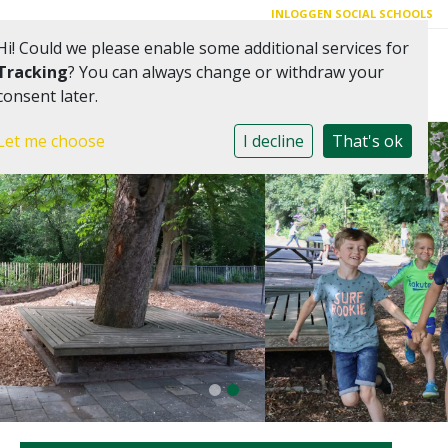
INLOGGEN SOCIAL SCHOOLS
Hi! Could we please enable some additional services for
Toggle 
Tracking
? You can always change or withdraw your
consent later.
Let me choose
I decline
That's ok